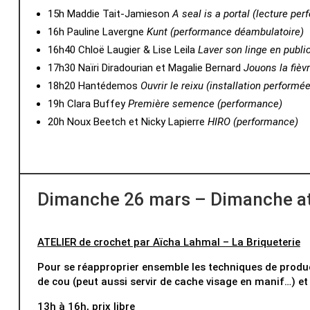
15h Maddie Tait-Jamieson
A seal is a portal (lecture per
16h Pauline Lavergne
Kunt (performance déambulatoire)
16h40 Chloë Laugier & Lise Leila
Laver son linge en publi
17h30 Naïri Diradourian et Magalie Bernard
Jouons la fièvr
18h20 Hantédemos
Ouvrir le reixu (installation performée
19h Clara Buffey
Première semence (performance)
20h Noux Beetch et Nicky Lapierre
HIRO (performance)
Dimanche 26 mars – Dimanche a
ATELIER de crochet par Aïcha Lahmal – La Briqueterie
Pour se réapproprier ensemble les techniques de product
de cou (peut aussi servir de cache visage en manif…) et
13h à 16h, prix libre