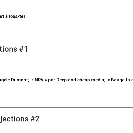
rt à tousxtes
tions #1
r Angèle Dumont; « NRV » par Deep and cheap media; « Bouge ta 
jections #2