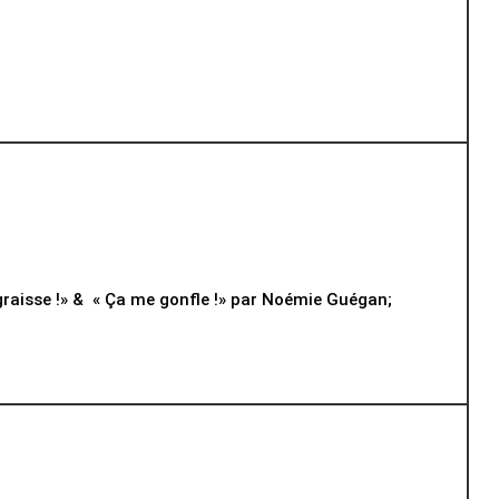
graisse !» & « Ça me gonfle !» par Noémie Guégan;