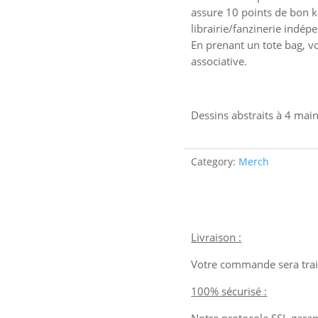
Troublant
assure 10 points de bon k
quantity
librairie/fanzinerie indép
En prenant un tote bag, v
associative.
Dessins abstraits à 4 main
Category:
Merch
Livraison :
Votre commande sera trait
100% sécurisé :
Notre protocole SSL garant