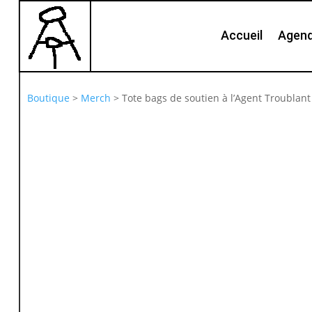
Accueil
Agen
Boutique
>
Merch
>
Tote bags de soutien à l’Agent Troublant