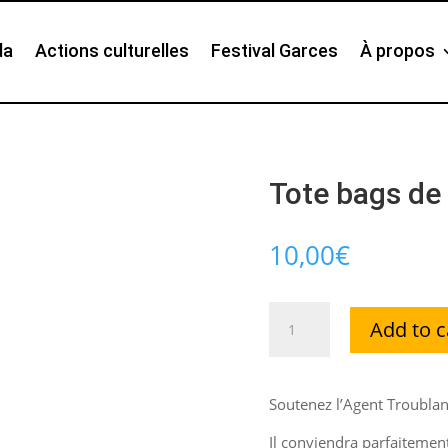
da
Actions culturelles
Festival Garces
À propos
Tote bags de 
10,00
€
Tote
Add to c
bags
de
soutien
Soutenez l’Agent Troublan
à
l'Agent
Il conviendra parfaitement